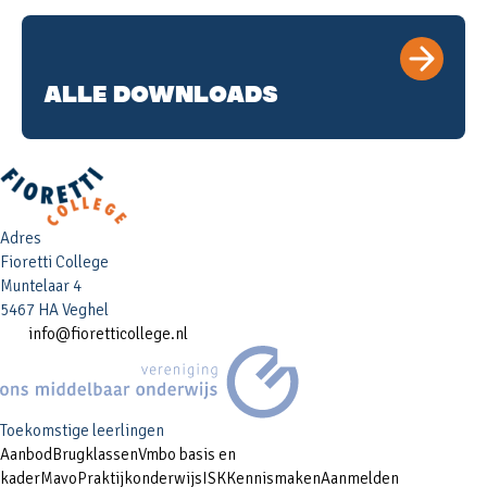
ALLE DOWNLOADS
Adres
Fioretti College
Muntelaar 4
5467 HA Veghel
info@fioretticollege.nl
Toekomstige leerlingen
Aanbod
Brugklassen
Vmbo basis en
kader
Mavo
Praktijkonderwijs
ISK
Kennismaken
Aanmelden